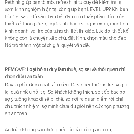
Rethink giúp bạn tò mò, refresh lại tư duy để kiểm tra lại 
xem kinh nghiệm hiện tại còn giúp bạn LEVEL UP? Khi bạn 
hỏi “tại sao” đủ sâu, bạn bắt đầu nhìn thấy phần chìm của 
thiết kế: thông điệp, ngữ cảnh, hành vi người xem, mục tiêu 
kinh doanh, vai trò của từng chi tiết thị giác. Lúc đó, thiết kế 
không còn là chuyện xếp chữ, đặt hình, chọn màu cho đẹp. 
Nó trở thành một cách giải quyết vấn đề.
REMOVE: Loại bỏ tư duy làm thuê, sợ sai và thói quen chỉ 
chọn điều an toàn
Đây là phần khó nhất rất nhiều. Designer thường kẹt vì giữ 
lại quá nhiều nỗi sợ: Sợ khách không thích, sợ sếp bác bỏ, 
sợ ý tưởng khác đi sẽ bị chê, sợ nói ra quan điểm rồi phải 
chịu trách nhiệm, sợ mình chưa đủ giỏi nên cứ chọn phương 
án an toàn.
An toàn không sai nhưng nếu lúc nào cũng an toàn, 