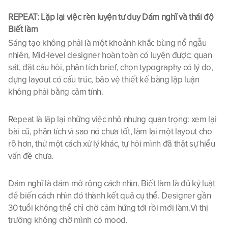
REPEAT: Lặp lại việc rèn luyện tư duy Dám nghĩ và thái độ 
Biết làm
Sáng tạo không phải là một khoảnh khắc bùng nổ ngẫu 
nhiên, Mid-level designer hoàn toàn có luyện được: quan 
sát, đặt câu hỏi, phân tích brief, chọn typography có lý do, 
dựng layout có cấu trúc, bảo vệ thiết kế bằng lập luận 
không phải bằng cảm tính.
Repeat là lặp lại những việc nhỏ nhưng quan trọng: xem lại 
bài cũ, phân tích vì sao nó chưa tốt, làm lại một layout cho 
rõ hơn, thử một cách xử lý khác, tự hỏi mình đã thật sự hiểu 
vấn đề chưa.
Dám nghĩ là dám mở rộng cách nhìn. Biết làm là đủ kỷ luật 
để biến cách nhìn đó thành kết quả cụ thể. Designer gần 
30 tuổi không thể chỉ chờ cảm hứng tới rồi mới làm.Vì thị 
trường không chờ mình có mood. 