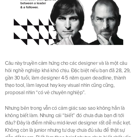
Câu này truyền cảm hứng cho các designer và là một câu 
hỏi nghề nghiệp khá khó chịu. Đặc biệt nếu bạn đã 28, 29, 
gần 30 tuổi, làm designer 4-5 năm quen deadline, thành 
thạo tool, làm layout hay key visual nhìn cũng cũng, 
proposal nhìn “có vẻ chuyên nghiệp”. 
Nhưng bên trong vẫn có cảm giác sao sao không hẳn là 
không biết làm. Nhưng cái “biết” đó chưa đưa bạn đi tới 
đâu? Đây là điểm nhiều mid-level designer rất dễ mắc kẹt. 
Không còn là junior nhưng tư duy chưa đủ sâu để thật sự 