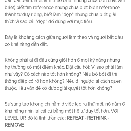
dẫn dắt team. Biết làm theo brief nhưng chưa biết chất vấn 
brief, biết tìm reference nhưng chưa biết biến reference 
thành tư duy riêng, biết làm "đẹp" nhưng chưa biết giải 
thích vì sao cái "đẹp" đó đúng với mục tiêu. 
Đây là khoảng cách giữa người làm theo và người bắt đầu 
có khả năng dẫn dắt.
Không phải ai đi đầu cũng giỏi hơn ở mọi kỹ năng nhưng 
họ thường có một điểm khác. Đặt câu hỏi: Vì sao phải làm 
như vậy? Có cách nào tốt hơn không? Nếu bỏ bớt đi thì 
thông điệp có rõ hơn không? Nếu đi ngược lại cách quen 
thuộc, liệu vấn đề có được giải quyết tốt hơn không? 
Sự sáng tạo không chỉ nằm ở việc tạo ra thứ mới, nó nằm ở 
khả năng nhìn lại cái cũ bằng một hệ tư duy tốt hơn. Với 
LEVEL UP, đó là tinh thần của: 
REPEAT - RETHINK - 
REMOVE