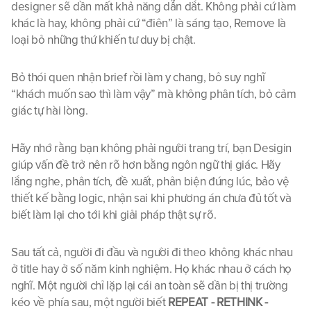
designer sẽ dần mất khả năng dẫn dắt. Không phải cứ làm 
khác là hay, không phải cứ “điên” là sáng tạo, Remove là 
loại bỏ những thứ khiến tư duy bị chật.
Bỏ thói quen nhận brief rồi làm y chang, bỏ suy nghĩ 
“khách muốn sao thì làm vậy” mà không phân tích, bỏ cảm 
giác tự hài lòng.
Hãy nhớ rằng bạn không phải người trang trí, bạn Desigin 
giúp vấn đề trở nên rõ hơn bằng ngôn ngữ thị giác. Hãy 
lắng nghe, phân tích, đề xuất, phản biện đúng lúc, bảo vệ 
thiết kế bằng logic, nhận sai khi phương án chưa đủ tốt và 
biết làm lại cho tới khi giải pháp thật sự rõ.
Sau tất cả, người đi đầu và người đi theo không khác nhau 
ở title hay ở số năm kinh nghiệm. Họ khác nhau ở cách họ 
nghĩ. Một người chỉ lặp lại cái an toàn sẽ dần bị thị trường 
kéo về phía sau, một người biết 
REPEAT - RETHINK - 