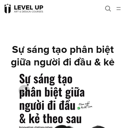
Giới thiệu
Career paths
Khóa học
Sự sáng tạo phân biệt 
Blog
giữa người đi đầu & kẻ 
Liên hệ
theo sau
Idea
Góc nhìn
Kiến thức tư duy
Bài học viên