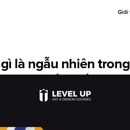
Giới 
ì là ngẫu nhiên trong 
kế tử tế
Idea