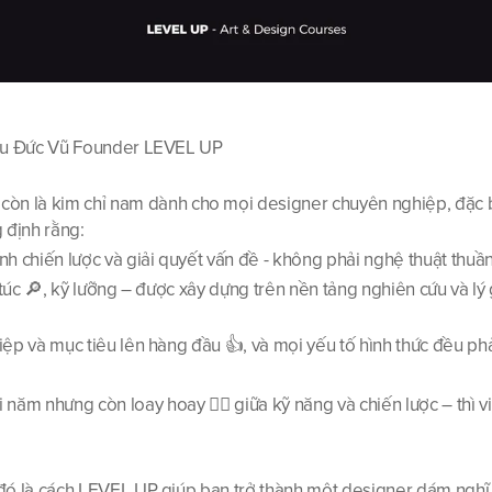
Châu Đức Vũ Founder LEVEL UP
còn là kim chỉ nam dành cho mọi designer chuyên nghiệp, đặc bi
 định rằng:
tính chiến lược và giải quyết vấn đề - không phải nghệ thuật thu
m túc 🔎, kỹ lưỡng – được xây dựng trên nền tảng nghiên cứu và lý 
điệp và mục tiêu lên hàng đầu 👍, và mọi yếu tố hình thức đều ph
m nhưng còn loay hoay 😶‍🌫️ giữa kỹ năng và chiến lược – thì việ
 đó là cách LEVEL UP giúp bạn trở thành một designer dám nghĩ, b