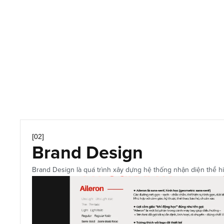
Advanced Typography
Creative Layout
Key Visual
Print Design
[02]
Brand Design
Brand Design là quá trình xây dựng hệ thống nhận diện thể hiệ