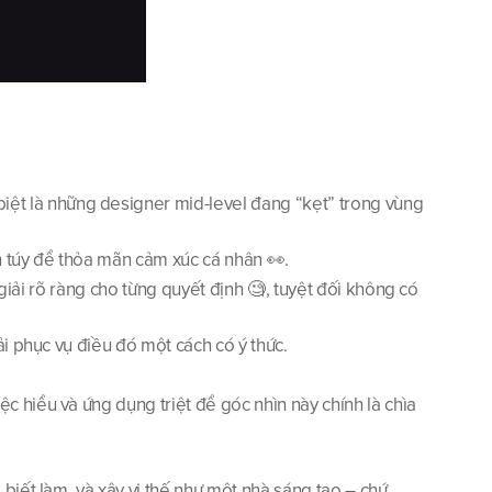
ệt là những designer mid-level đang “kẹt” trong vùng 
ần túy để thỏa mãn cảm xúc cá nhân 👀.
giải rõ ràng cho từng quyết định 🧐, tuyệt đối không có 
ải phục vụ điều đó một cách có ý thức.
c hiểu và ứng dụng triệt để góc nhìn này chính là chìa 
iết làm, và xây vị thế như một nhà sáng tạo – chứ 