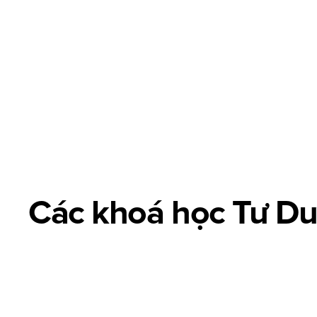
[01]
Advertising design
Các khoá học Tư D
Advertising Design là thiết kế hình ảnh sáng tạo giúp truyền 