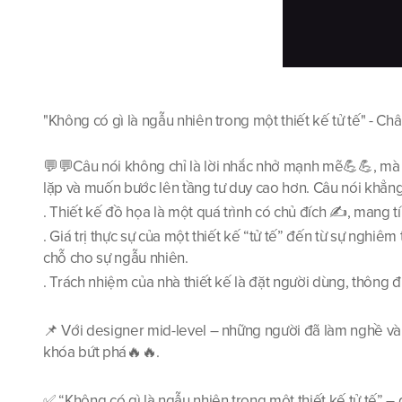
"Không có gì là ngẫu nhiên trong một thiết kế tử tế" - 
💬💬Câu nói không chỉ là lời nhắc nhở mạnh mẽ💪💪, mà 
lặp và muốn bước lên tầng tư duy cao hơn. Câu nói khẳng
. Thiết kế đồ họa là một quá trình có chủ đích ✍️, mang 
. Giá trị thực sự của một thiết kế “tử tế” đến từ sự nghiê
chỗ cho sự ngẫu nhiên.
. Trách nhiệm của nhà thiết kế là đặt người dùng, thông 
📌 Với designer mid-level – những người đã làm nghề vài nă
khóa bứt phá🔥🔥.
✅ “Không có gì là ngẫu nhiên trong một thiết kế tử tế” –