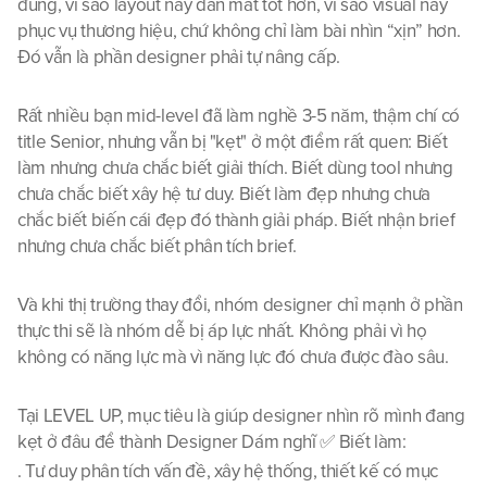
đúng, vì sao layout này dẫn mắt tốt hơn, vì sao visual này 
phục vụ thương hiệu, chứ không chỉ làm bài nhìn “xịn” hơn. 
Đó vẫn là phần designer phải tự nâng cấp.
Rất nhiều bạn mid-level đã làm nghề 3-5 năm, thậm chí có 
title Senior, nhưng vẫn bị "kẹt" ở một điểm rất quen: Biết 
làm nhưng chưa chắc biết giải thích. Biết dùng tool nhưng 
chưa chắc biết xây hệ tư duy. Biết làm đẹp nhưng chưa 
chắc biết biến cái đẹp đó thành giải pháp. Biết nhận brief 
nhưng chưa chắc biết phân tích brief. 
Và khi thị trường thay đổi, nhóm designer chỉ mạnh ở phần 
thực thi sẽ là nhóm dễ bị áp lực nhất. Không phải vì họ 
không có năng lực mà vì năng lực đó chưa được đào sâu.
Tại LEVEL UP, mục tiêu là giúp designer nhìn rõ mình đang 
kẹt ở đâu để thành Designer Dám nghĩ ✅ Biết làm: 
. Tư duy phân tích vấn đề, xây hệ thống, thiết kế có mục 