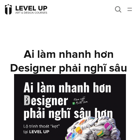
Giới thiệu
Career paths
Khóa học
Ai làm nhanh hơn 
Blog
Designer phải nghĩ sâu 
Liên hệ
hơn
Typography
Góc nhìn
Kiến thức tư duy
Bài học viên