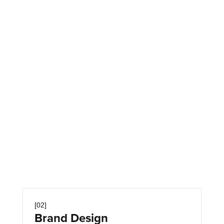
Advanced Typography
Creative Layout
Key Visual
Print Design
[02]
Brand Design