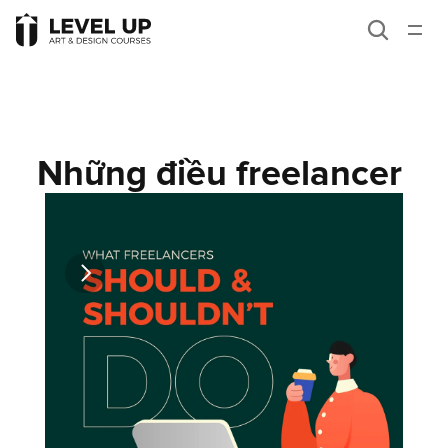
Giới thiệu
Career paths
Khóa học
Những điều freelancer 
Blog
nên làm và cần tránh
Liên hệ
Branding
Góc nhìn
Kiến thức tư duy
Bài học viên