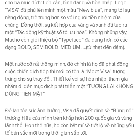
cho ba mục đích: tiếp cận, bình đẳng và hòa nhập. Logo 
“VISA” đã phủ lên mình một màu “New blue”, mang tới sự 
năng động, trẻ trung hơn so với người tiền nhiệm của 
chúng. Đồng thời, sự kết hợp của vàng và xanh đã tạo ra 
một “Tác động kỹ thuật số tối ưu hóa”. Không những vậy, 
Mucho còn giới thiệu bộ “Typeface” đa dạng hơn có các 
dạng BOLD, SEMIBOLD, MEDIUM,....(từ nhạt đến đậm).
Một nước cờ rất thông minh, đó chính là họ đã phát động 
cuộc chiến dịch tiếp thị mới có tên là “Meet Visa” tượng 
trưng cho sự thay đổi. Thiết kế với sự hòa nhập, tham gia 
nhằm đi đến mục đích phát triển một “TƯƠNG LAI KHÔNG 
DÙNG TIỀN MẶT”.
Để lan tỏa sức ảnh hưởng, Visa đã quyết định sẽ “Bùng nổ” 
thương hiệu của mình trên khắp hơn 200 quốc gia và vùng 
lãnh thổ. Hơn thế nữa, họ còn bật mí sẽ tiết lộ về những yếu 
tố bản sắc mới trong thời gian sắp tới.