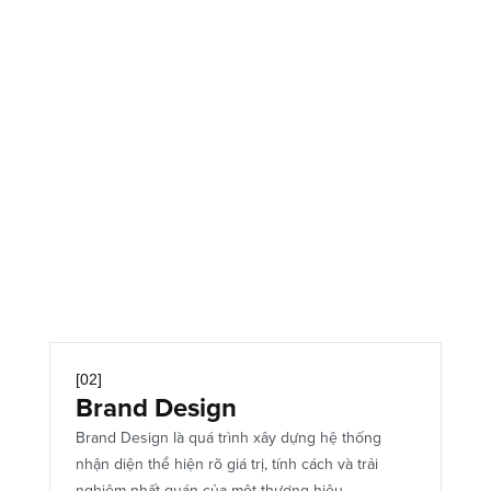
Advanced Typography
Creative Layout
Key Visual
Print Design
[02]
Brand Design
Brand Design là quá trình xây dựng hệ thống 
nhận diện thể hiện rõ giá trị, tính cách và trải 
nghiệm nhất quán của một thương hiệu.