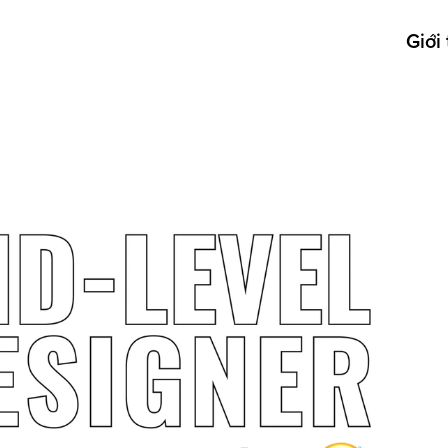
Giới 
 Mid-level designer sẽ
Typography