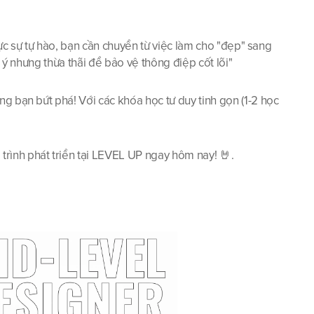
hực sự tự hào, bạn cần chuyển từ việc làm cho "đẹp" sang 
c ý nhưng thừa thãi để bảo vệ thông điệp cốt lõi"
g bạn bứt phá! Với các khóa học tư duy tinh gọn (1-2 học 
rình phát triển tại LEVEL UP ngay hôm nay! 🤘.