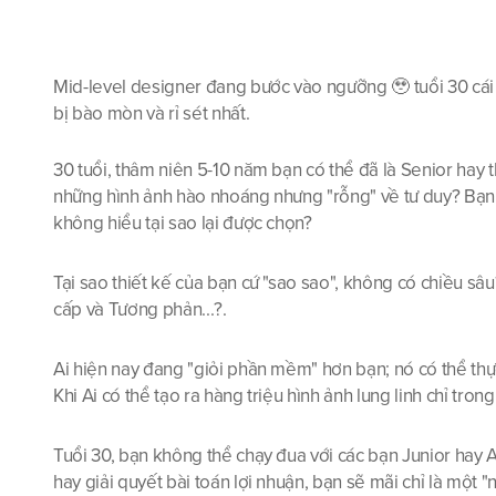
Mid-level designer đang bước vào ngưỡng 🥹 tuổi 30 cái tu
bị bào mòn và rỉ sét nhất.
30 tuổi, thâm niên 5-10 năm bạn có thể đã là Senior hay th
những hình ảnh hào nhoáng nhưng "rỗng" về tư duy? Bạn 
không hiểu tại sao lại được chọn? 
Tại sao thiết kế của bạn cứ "sao sao", không có chiều sâu?
cấp và Tương phản...?.
Ai hiện nay đang "giỏi phần mềm" hơn bạn; nó có thể thực
Khi Ai có thể tạo ra hàng triệu hình ảnh lung linh chỉ trong 
Tuổi 30, bạn không thể chạy đua với các bạn Junior hay Ai
hay giải quyết bài toán lợi nhuận, bạn sẽ mãi chỉ là một 