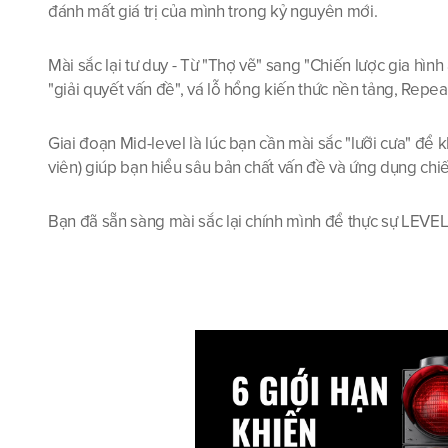
đánh mất giá trị của mình trong kỷ nguyên mới.
Mài sắc lại tư duy - Từ "Thợ vẽ" sang "Chiến lược gia hìn
"giải quyết vấn đề", vá lỗ hổng kiến thức nền tảng, Repeat
Giai đoạn Mid-level là lúc bạn cần mài sắc "lưỡi cưa" để
viên) giúp bạn hiểu sâu bản chất vấn đề và ứng dụng chi
Bạn đã sẵn sàng mài sắc lại chính mình để thực sự LEVE