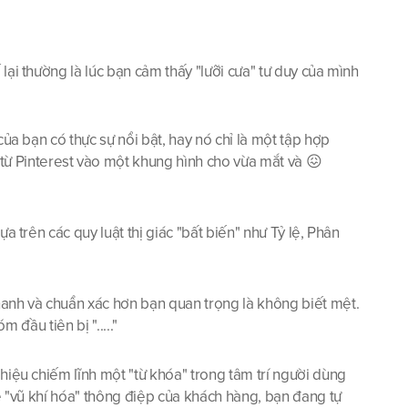
ại thường là lúc bạn cảm thấy "lưỡi cưa" tư duy của mình 
ủa bạn có thực sự nổi bật, hay nó chỉ là một tập hợp 
 Pinterest vào một khung hình cho vừa mắt và 😖 
 trên các quy luật thị giác "bất biến" như Tỷ lệ, Phân 
hanh và chuẩn xác hơn bạn quan trọng là không biết mệt. 
 đầu tiên bị "....."
hiệu chiếm lĩnh một "từ khóa" trong tâm trí người dùng 
ể "vũ khí hóa" thông điệp của khách hàng, bạn đang tự 