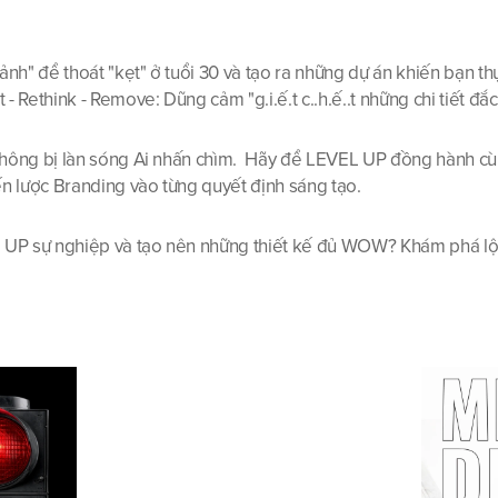
h ảnh" để thoát "kẹt" ở tuổi 30 và tạo ra những dự án khiến bạn t
 - Rethink - Remove: Dũng cảm "g.i.ế.t c..h.ế..t những chi tiết đắ
 không bị làn sóng Ai nhấn chìm.  Hãy để LEVEL UP đồng hành cùn
ến lược Branding vào từng quyết định sáng tạo.
L UP sự nghiệp và tạo nên những thiết kế đủ WOW? Khám phá lộ t