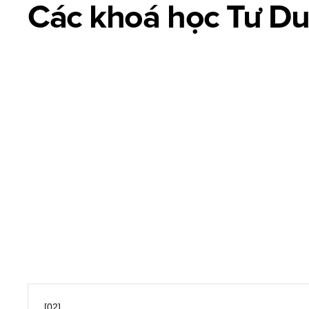
Các khoá học Tư D
Advertising Design là thiết kế hình ảnh sáng tạo giúp truyền 
Advanced Typography
Creative Layout
Key Visual
Print Design
[02]