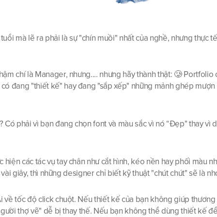
ổi mà lẽ ra phải là sự "chín muồi" nhất của nghề, nhưng thực tế l
ậm chí là Manager, nhưng.... nhưng hãy thành thật: 🥲 Portfolio c
có đang "thiết kế" hay đang "sắp xếp" những mảnh ghép mượn từ
 Có phải vì bạn đang chọn font và màu sắc vì nó “Đẹp" thay vì dựa
 hiện các tác vụ tay chân như cắt hình, kéo nền hay phối màu n
vài giây, thì những designer chỉ biết kỹ thuật "chút chút" sẽ là nhóm
 về tốc độ click chuột. Nếu thiết kế của bạn không giúp thương 
"người thợ vẽ" dễ bị thay thế. Nếu bạn không thể dùng thiết kế đ