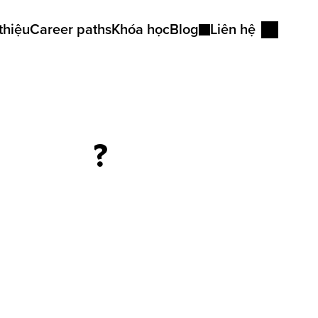
thiệu
Career paths
Khóa học
Blog
Liên hệ
Góc nhìn
Kiến thức tư duy
 làm gì?
Bài học viên