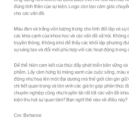
đúng tính thần của sự kiện. Logo còn tạo cảm giác chuyển 
cho các vấn đề.
Màu đen và trắng vốn tượng trưng cho tính đối lập và sự 
các khía cạnh của khoa học và các vấn đề xã hội. Không 
truyền thông. Không khó để thấy các khối lập phương đư
sự sáng tạo và đổi mới phù hợp với các hoạt động trong c
Để thể hiện cam kết của thúc đẩy phát triển bền vững v
phẩm. Lấy cảm hứng từ mảng xanh của cuộc sống, màu xan
động như hoạ lên một đại dương mà thế giới cần gìn giữ
chi tiết quan trọng và tôn vinh các giá trị góp phần thú
chuyên nghiệp cũng như truyền tải rất tốt các vấn đề kh
kiện thu hút sự quan tâm? Bạn nghĩ thế nào về điều này?
Cre: Behance