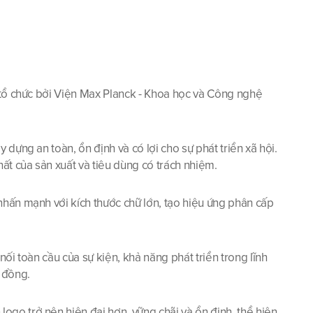
 tổ chức bởi Viện Max Planck - Khoa học và Công nghệ 
ựng an toàn, ổn định và có lợi cho sự phát triển xã hội. 
t của sản xuất và tiêu dùng có trách nhiệm.
hấn mạnh với kích thước chữ lớn, tạo hiệu ứng phân cấp 
i toàn cầu của sự kiện, khả năng phát triển trong lĩnh 
 đồng.
go trở nên hiện đại hơn, vững chãi và ổn định, thể hiện 