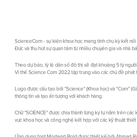
ScienceCom - sự kiện khoa học mang tính chu kỳ kết nối 
Đức và thu hút sự quan tâm từ nhiều chuyên gia và nhà b
Theo dự báo, tỷ lệ dân số đô thị sẽ đạt khoảng 5 tỷ người
Vì thế Science Com 2022 tập trung vào các chủ đề phát t
Logo được cấu tạo bởi "Science" (Khoa học) và "Com" (Gi
thông tin và tạo ấn tượng với khách hàng.
Chữ "SCIENCE" được chia thành từng ký tự nằm trên các khố
vực khoa học và công nghệ kết hợp với các kỹ thuật thiế
Ứng dụng font Mortend Bold được thiết kế bởi Ahmad Ramz