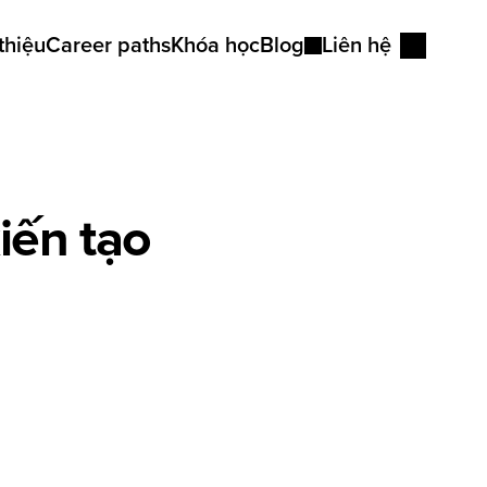
thiệu
Career paths
Khóa học
Blog
Liên hệ
Góc nhìn
Kiến thức tư duy
ến tạo 
Bài học viên