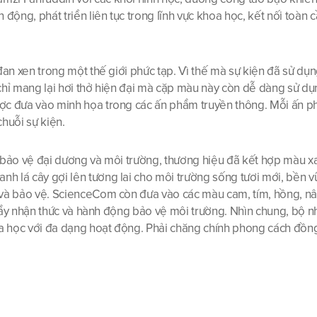
động, phát triển liên tục trong lĩnh vực khoa học, kết nối toàn 
đan xen trong một thế giới phức tạp. Vì thế mà sự kiện đã sử dụ
chỉ mang lại hơi thở hiện đại mà cặp màu này còn dễ dàng sử dụ
ợc đưa vào minh họa trong các ấn phẩm truyền thông. Mỗi ấn phẩ
huỗi sự kiện.
à bảo vệ đại dương và môi trường, thương hiệu đã kết hợp màu x
h lá cây gợi lên tương lai cho môi trường sống tươi mới, bền 
 và bảo vệ. ScienceCom còn đưa vào các màu cam, tím, hồng, nâ
c đẩy nhận thức và hành động bảo vệ môi trường. Nhìn chung, bộ 
oa học với đa dạng hoạt động. Phải chăng chính phong cách đồn