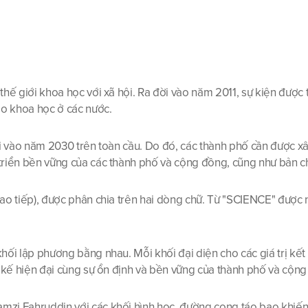
thế giới khoa học với xã hội. Ra đời vào năm 2011, sự kiện được
áo khoa học ở các nước.
 vào năm 2030 trên toàn cầu. Do đó, các thành phố cần được xây d
riển bền vững của các thành phố và cộng đồng, cũng như bản chấ
ao tiếp), được phân chia trên hai dòng chữ. Từ "SCIENCE" được n
i lập phương bằng nhau. Mỗi khối đại diện cho các giá trị kết nố
t kế hiện đại cùng sự ổn định và bền vững của thành phố và cộng
i Fahruddin với các khối hình học, đường cong táo bạo khiến lo