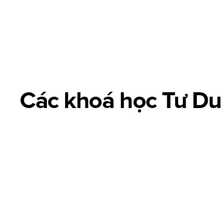
[01]
Advertising design
Các khoá học Tư D
Advertising Design là thiết kế hình ảnh sáng tạo giúp truyền 
Advanced Typography
Creative Layout