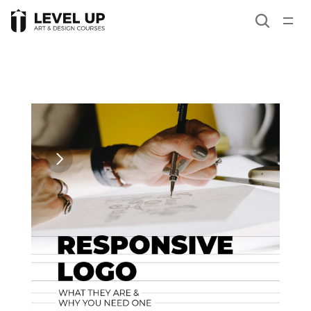
Giới thiệu
Career paths
Khóa học
Responsive logo
Blog
Branding
Liên hệ
Góc nhìn
Kiến thức tư duy
Bài học viên