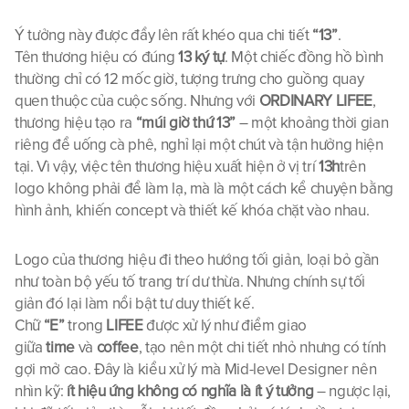
Ý tưởng này được đẩy lên rất khéo qua chi tiết 
“13”
.
Tên thương hiệu có đúng 
13 ký tự
. Một chiếc đồng hồ bình 
thường chỉ có 12 mốc giờ, tượng trưng cho guồng quay 
quen thuộc của cuộc sống. Nhưng với 
ORDINARY LIFEE
, 
thương hiệu tạo ra 
“múi giờ thứ 13”
 – một khoảng thời gian 
riêng để uống cà phê, nghỉ lại một chút và tận hưởng hiện 
tại. Vì vậy, việc tên thương hiệu xuất hiện ở vị trí 
13h
trên 
logo không phải để làm lạ, mà là một cách kể chuyện bằng 
hình ảnh, khiến concept và thiết kế khóa chặt vào nhau.
Logo của thương hiệu đi theo hướng tối giản, loại bỏ gần 
như toàn bộ yếu tố trang trí dư thừa. Nhưng chính sự tối 
giản đó lại làm nổi bật tư duy thiết kế. 
Chữ 
“E”
 trong 
LIFEE
 được xử lý như điểm giao 
giữa 
time
 và 
coffee
, tạo nên một chi tiết nhỏ nhưng có tính 
gợi mở cao. Đây là kiểu xử lý mà Mid-level Designer nên 
nhìn kỹ: 
ít hiệu ứng không có nghĩa là ít ý tưởng
 – ngược lại, 