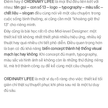
Điểm hay ở 
ORDINARY LIFEE
 là mọi thứ đều liên kết với 
nhau: 
tên gọi – con số 13 – logo – typography – màu sắc – 
chất liệu – slogan
 đều cùng nói về một câu chuyện: trong 
cuộc sống bình thường, ai cũng cần một “khoảng giờ thứ 
13” cho riêng mình.
Đây cũng là bài học rất rõ cho Mid-level Designer: một 
thiết kế tốt không nhất thiết phải nhiều hiệu ứng, nhiều kỹ 
thuật hay quá nhiều chi tiết phô diễn. Điều quan trọng hơn 
là bạn có đủ khả năng 
biến concept thành hệ thống visual 
mạch lạc hay không
. Khi concept đủ mạnh, typography, 
màu sắc và hình ảnh sẽ không còn là những thứ đứng riêng 
lẻ, mà trở thành công cụ để kể cùng một câu chuyện.
ORDINARY LIFEE
 là một ví dụ rõ ràng cho việc: thiết kế tối 
giản chỉ thật sự thuyết phục khi phía sau nó là một tư duy 
đủ sâu.