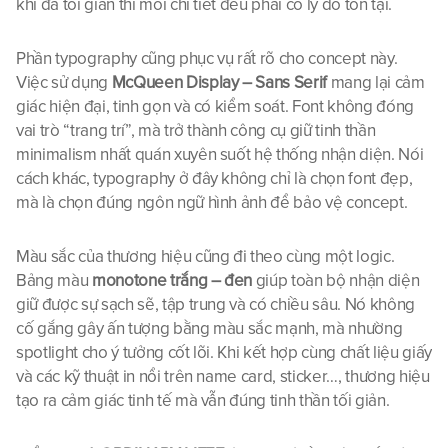
khi đã tối giản thì mỗi chi tiết đều phải có lý do tồn tại.
Phần typography cũng phục vụ rất rõ cho concept này. 
Việc sử dụng 
McQueen Display – Sans Serif
 mang lại cảm 
giác hiện đại, tinh gọn và có kiểm soát. Font không đóng 
vai trò “trang trí”, mà trở thành công cụ giữ tinh thần 
minimalism nhất quán xuyên suốt hệ thống nhận diện. Nói 
cách khác, typography ở đây không chỉ là chọn font đẹp, 
mà là chọn đúng ngôn ngữ hình ảnh để bảo vệ concept.
Màu sắc của thương hiệu cũng đi theo cùng một logic. 
Bảng màu 
monotone trắng – đen
 giúp toàn bộ nhận diện 
giữ được sự sạch sẽ, tập trung và có chiều sâu. Nó không 
cố gắng gây ấn tượng bằng màu sắc mạnh, mà nhường 
spotlight cho ý tưởng cốt lõi. Khi kết hợp cùng chất liệu giấy 
và các kỹ thuật in nổi trên name card, sticker…, thương hiệu 
tạo ra cảm giác tinh tế mà vẫn đúng tinh thần tối giản.