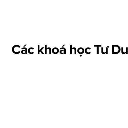
[01]
Advertising design
Các khoá học Tư D
Advertising Design là thiết kế hình ảnh sáng tạo giúp truyền 
Advanced Typography
Creative Layout