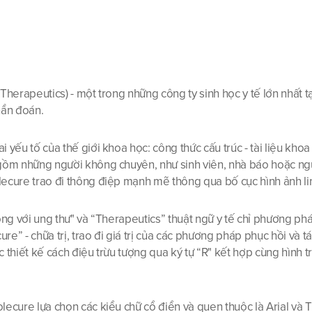
herapeutics) - một trong những công ty sinh học y tế lớn nhất tạ
hẩn đoán.
 yếu tố của thế giới khoa học: công thức cấu trúc - tài liệu kho
m những người không chuyên, như sinh viên, nhà báo hoặc người
ecure trao đi thông điệp mạnh mẽ thông qua bố cục hình ảnh li
ng với ung thư" và “Therapeutics” thuật ngữ y tế chỉ phương pháp
re” - chữa trị, trao đi giá trị của các phương pháp phục hồi và tá
hiết kế cách điệu trừu tượng qua ký tự “R" kết hợp cùng hình tròn
lecure lựa chọn các kiểu chữ cổ điển và quen thuộc là Arial và