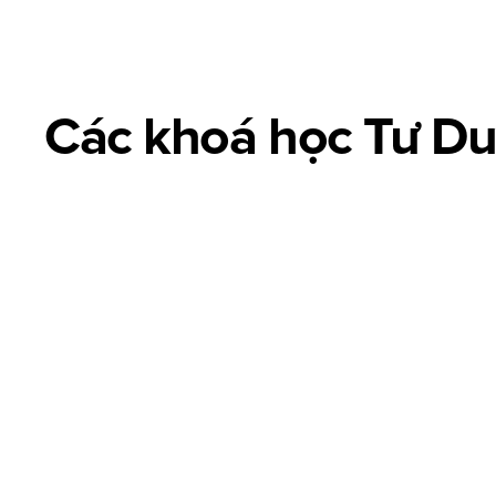
[01]
Advertising design
Các khoá học Tư D
Advertising Design là thiết kế hình ảnh sáng tạo giúp truyền 
Advanced Typography
Creative Layout
Key Visual