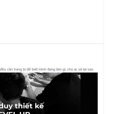
u cần trang bị để biết mình đang làm gì, cho ai, và tại sao.