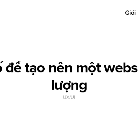
Giới 
ố để tạo nên một websi
lượng
UX/UI