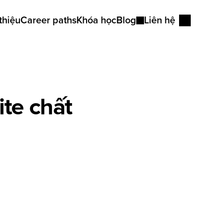
thiệu
Career paths
Khóa học
Blog
Liên hệ
Góc nhìn
Kiến thức tư duy
te chất 
Bài học viên