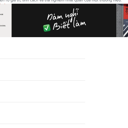
n rõ giá trị, tính cách và trải nghiệm nhất quán của một thương hiệu.