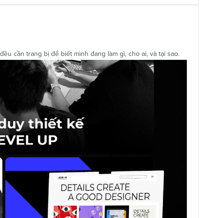
u cần trang bị để biết mình đang làm gì, cho ai, và tại sao.