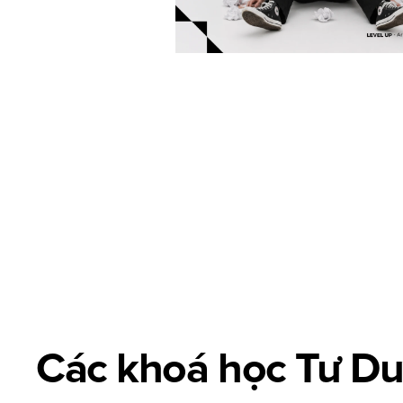
[01]
Advertising design
Các khoá học Tư D
Advertising Design là thiết kế hình ảnh sáng tạo giúp truyền 