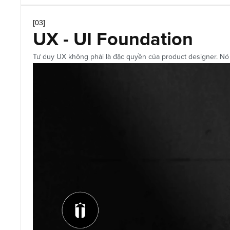
[03]
UX - UI Foundation
Tư duy UX không phải là đặc quyền của product designer. Nó là 