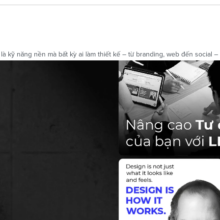
kỹ năng nền mà bất kỳ ai làm thiết kế – từ branding, web đến social – đề