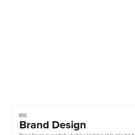
Advanced Typography
Creative Layout
Key Visual
Print Design
[02]
Brand Design