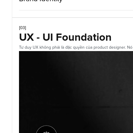
[03]
UX - UI Foundation
Tư duy UX không phải là đặc quyền của product designer. Nó là 