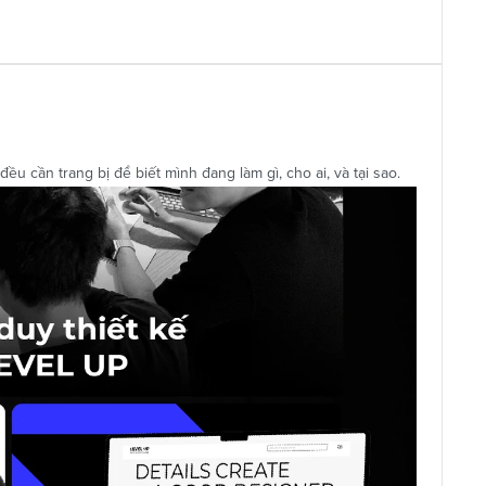
u cần trang bị để biết mình đang làm gì, cho ai, và tại sao.