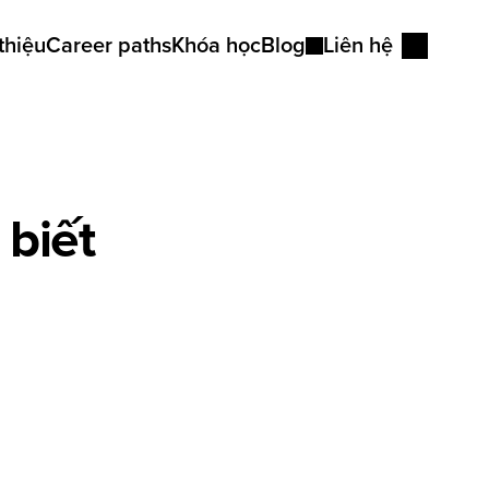
thiệu
Career paths
Khóa học
Blog
Liên hệ
Góc nhìn
Kiến thức tư duy
 biết
Bài học viên