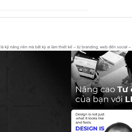
kỹ năng nền mà bất kỳ ai làm thiết kế – từ branding, web đến social – đề