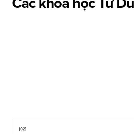
Các khoá học Tư D
Advertising Design là thiết kế hình ảnh sáng tạo giúp truyền 
Advanced Typography
Creative Layout
Key Visual
Print Design
[02]