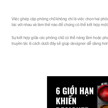
Việc ghép cặp phông chữ không chỉ là việc chọn hai phôn
tác với nhau và làm thế nào để chúng có thể kết hợp một c
Sự kết hợp giữa các phông chữ có thể nâng tầm hoặc ph
truyền tải. 6 cách dưới đây sẽ giúp designer dễ dàng hơn 